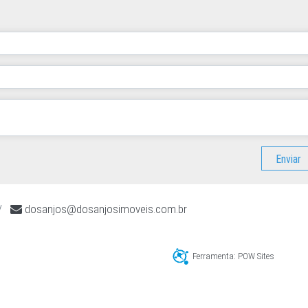
Enviar
/
dosanjos@dosanjosimoveis.com.br
Ferramenta: POW Sites