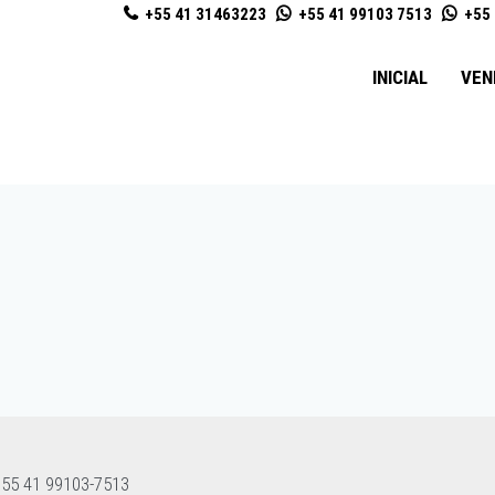
+55 41 31463223
+55 41 99103 7513
+55 
INICIAL
VEN
55 41 99103-7513