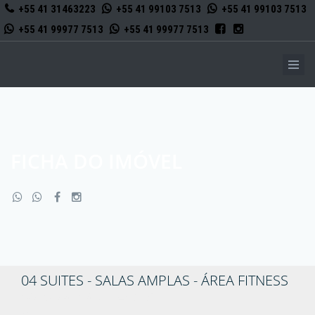
+55 41 31463223
+55 41 99103 7513
+55 41 99103 7513
+55 41 99977 7513
+55 41 99977 7513
FICHA DO IMÓVEL
04 SUITES - SALAS AMPLAS - ÁREA FITNESS
Código do imóvel: 3490608