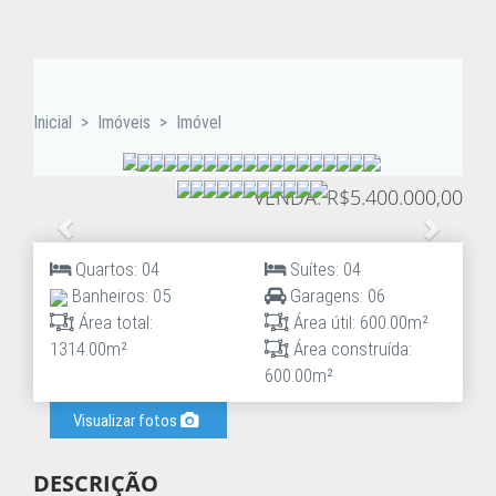
Casa
Seminário, Curitiba
05 MINUTOS DO BAIRRO BATEL
Inicial
>
Imóveis
>
Imóvel
VENDA: R$5.400.000,00
Anterior
Proxim
Quartos: 04
Suítes: 04
Banheiros: 05
Garagens: 06
Área total:
Área útil: 600.00m²
1314.00m²
Área construída:
600.00m²
Visualizar fotos
DESCRIÇÃO